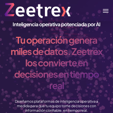
Skip
Men
to
main
content
Inteligencia operativa potenciada por AI
Tu operación genera
miles de datos. Zeetrex
los convierte en
decisiones en tiempo
real
Diseñamos plataformas de inteligencia operativa a
medida para que tu equipo tome decisiones con
información confiable, en tiempo real.