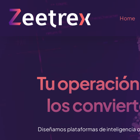
Skip
to
Home
main
content
Tu operación
los conviert
Diseñamos plataformas de inteligencia o