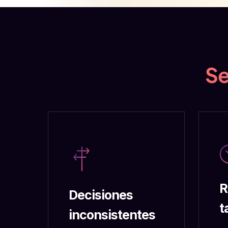
Se
R
Decisiones
t
inconsistentes