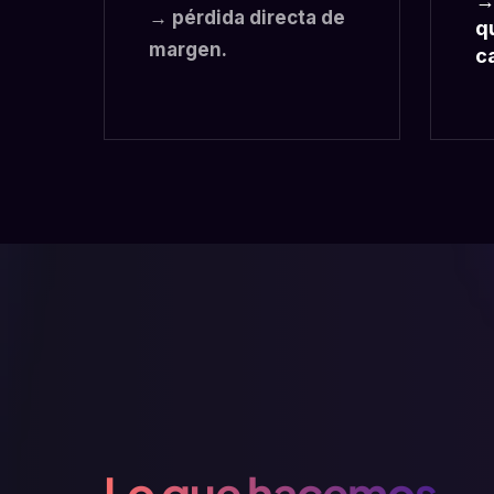
→
→ pérdida directa de
q
margen.
c
Lo que hacemos