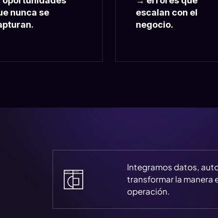
 oportunidades
→ errores que
ue nunca se
escalan con el
apturan.
negocio.
Integramos datos, auto
transformar la manera e
operación.