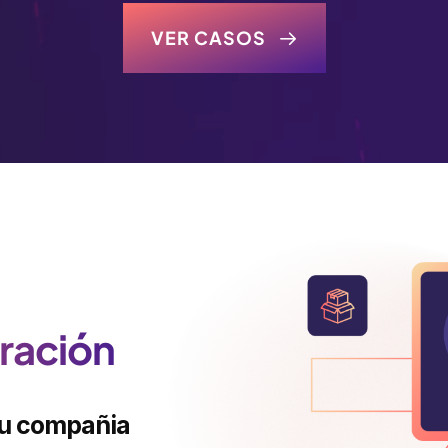
VER CASOS
eración
tu compañia